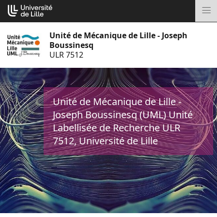
Aller
Cookies management panel
au
M
contenu
Unité de Mécanique de Lille - Joseph
Boussinesq
ULR 7512
Unité de Mécanique de Lille -
Joseph Boussinesq (UML) Unité
Labellisée de Recherche ULR
7512, Université de Lille